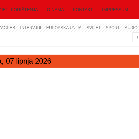
JETI KORIŠTENJA
O NAMA
KONTAKT
IMPRESSUM
ZAGREB
INTERVJUI
EUROPSKA UNIJA
SVIJET
SPORT
AUDIO 
Korisničko ime
Lozinka
a, 07 lipnja 2026
Zapamti me
Zaboravili ste lozinku?
Zaboravili ste korisničko ime?