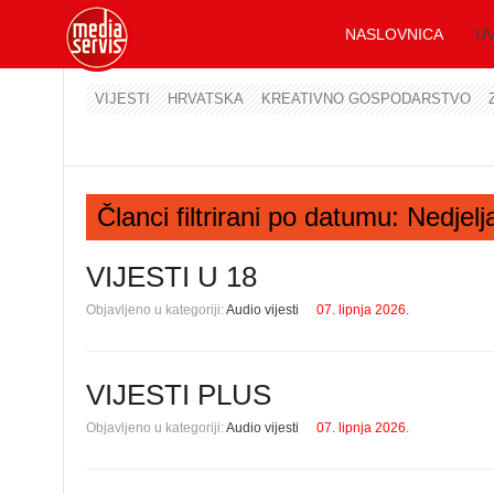
NASLOVNICA
UV
VIJESTI
HRVATSKA
KREATIVNO GOSPODARSTVO
Članci filtrirani po datumu: Nedjelj
VIJESTI U 18
Objavljeno u kategoriji:
Audio vijesti
07. lipnja 2026.
VIJESTI PLUS
Objavljeno u kategoriji:
Audio vijesti
07. lipnja 2026.