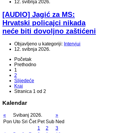
12. svibnja 2026.
[AUDIO] Jagić za MS:
Hrvatski policajci nikada
neće biti dovoljno zaštićeni
Objavljeno u kategoriji:
Intervjui
12. svibnja 2026.
Početak
Prethodno
1
2
Slijedeće
Kraj
Stranica 1 od 2
Kalendar
«
Svibanj 2026.
»
Pon
Uto
Sri
Čet
Pet
Sub
Ned
1
2
3