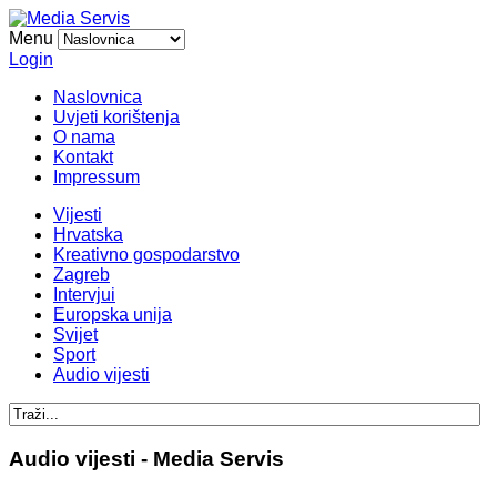
Menu
Login
Naslovnica
Uvjeti korištenja
O nama
Kontakt
Impressum
Vijesti
Hrvatska
Kreativno gospodarstvo
Zagreb
Intervjui
Europska unija
Svijet
Sport
Audio vijesti
Audio vijesti - Media Servis