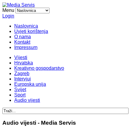
Menu
Login
Naslovnica
Uvjeti korištenja
O nama
Kontakt
Impressum
Vijesti
Hrvatska
Kreativno gospodarstvo
Zagreb
Intervjui
Europska unija
Svijet
Sport
Audio vijesti
Audio vijesti - Media Servis