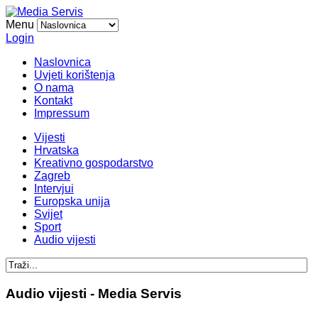
Menu
Login
Naslovnica
Uvjeti korištenja
O nama
Kontakt
Impressum
Vijesti
Hrvatska
Kreativno gospodarstvo
Zagreb
Intervjui
Europska unija
Svijet
Sport
Audio vijesti
Audio vijesti - Media Servis