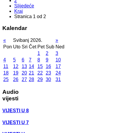
2
Slijedeće
Kraj
Stranica 1 od 2
Kalendar
«
Svibanj 2026.
»
Pon
Uto
Sri
Čet
Pet
Sub
Ned
1
2
3
4
5
6
7
8
9
10
11
12
13
14
15
16
17
18
19
20
21
22
23
24
25
26
27
28
29
30
31
Audio
vijesti
VIJESTI U 8
VIJESTI U 7