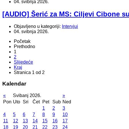
04. svibnja 2026.
[AUDIO] Šerić za MS: Ciljevi Cibone su
Objavljeno u kategoriji:
Intervjui
04. svibnja 2026.
Početak
Prethodno
1
2
Slijedeće
Kraj
Stranica 1 od 2
Kalendar
«
Svibanj 2026.
»
Pon
Uto
Sri
Čet
Pet
Sub
Ned
1
2
3
4
5
6
7
8
9
10
11
12
13
14
15
16
17
18
19
20
21
22
23
24