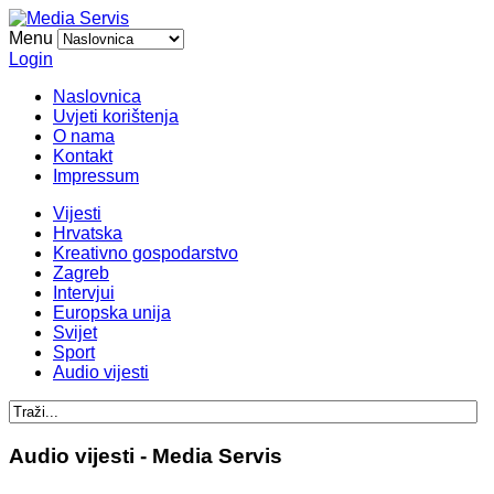
Menu
Login
Naslovnica
Uvjeti korištenja
O nama
Kontakt
Impressum
Vijesti
Hrvatska
Kreativno gospodarstvo
Zagreb
Intervjui
Europska unija
Svijet
Sport
Audio vijesti
Audio vijesti - Media Servis