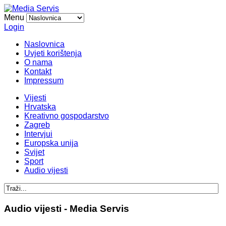
Menu
Login
Naslovnica
Uvjeti korištenja
O nama
Kontakt
Impressum
Vijesti
Hrvatska
Kreativno gospodarstvo
Zagreb
Intervjui
Europska unija
Svijet
Sport
Audio vijesti
Audio vijesti - Media Servis