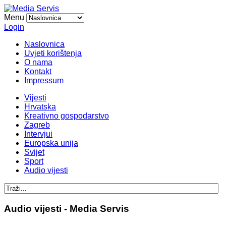
Menu
Login
Naslovnica
Uvjeti korištenja
O nama
Kontakt
Impressum
Vijesti
Hrvatska
Kreativno gospodarstvo
Zagreb
Intervjui
Europska unija
Svijet
Sport
Audio vijesti
Audio vijesti - Media Servis