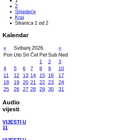
1
2
Slijedeće
Kraj
Stranica 1 od 2
Kalendar
«
Svibanj 2026.
»
Pon
Uto
Sri
Čet
Pet
Sub
Ned
1
2
3
4
5
6
7
8
9
10
11
12
13
14
15
16
17
18
19
20
21
22
23
24
25
26
27
28
29
30
31
Audio
vijesti
VIJESTI U
11