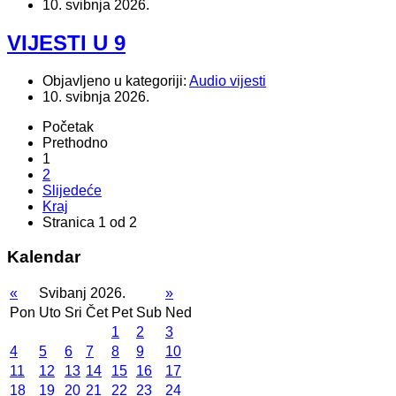
10. svibnja 2026.
VIJESTI U 9
Objavljeno u kategoriji:
Audio vijesti
10. svibnja 2026.
Početak
Prethodno
1
2
Slijedeće
Kraj
Stranica 1 od 2
Kalendar
«
Svibanj 2026.
»
Pon
Uto
Sri
Čet
Pet
Sub
Ned
1
2
3
4
5
6
7
8
9
10
11
12
13
14
15
16
17
18
19
20
21
22
23
24