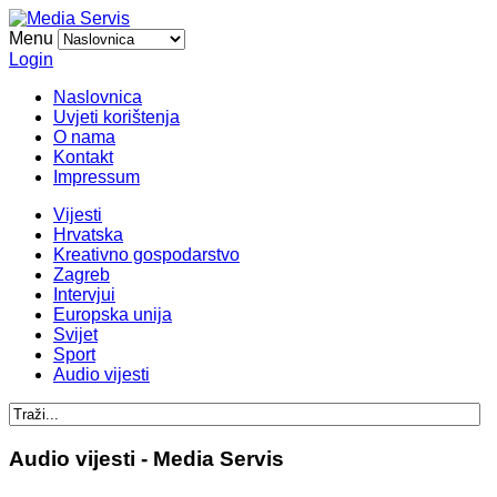
Menu
Login
Naslovnica
Uvjeti korištenja
O nama
Kontakt
Impressum
Vijesti
Hrvatska
Kreativno gospodarstvo
Zagreb
Intervjui
Europska unija
Svijet
Sport
Audio vijesti
Audio vijesti - Media Servis