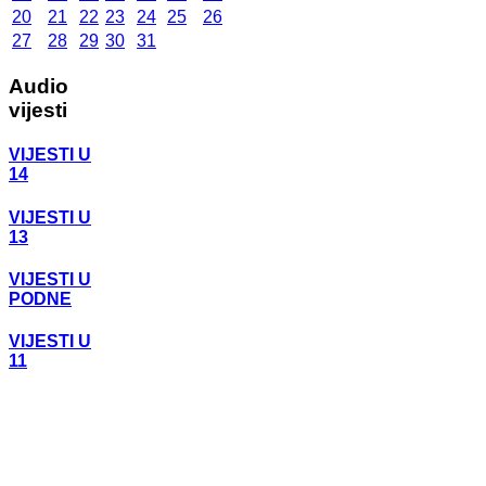
20
21
22
23
24
25
26
27
28
29
30
31
Audio
vijesti
VIJESTI U
14
VIJESTI U
13
VIJESTI U
PODNE
VIJESTI U
11