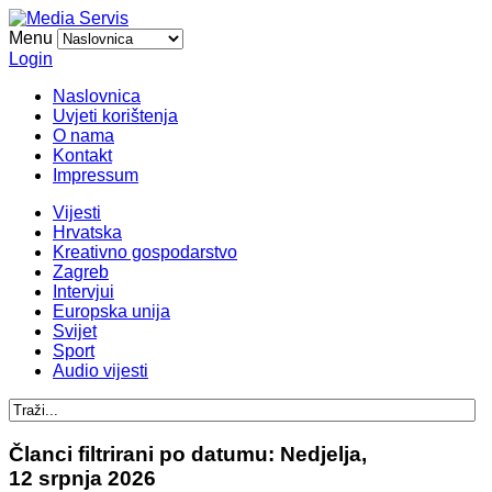
Menu
Login
Naslovnica
Uvjeti korištenja
O nama
Kontakt
Impressum
Vijesti
Hrvatska
Kreativno gospodarstvo
Zagreb
Intervjui
Europska unija
Svijet
Sport
Audio vijesti
Članci filtrirani po datumu: Nedjelja,
12 srpnja 2026