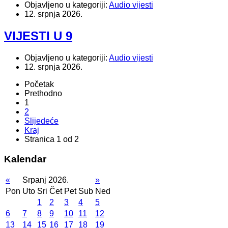
Objavljeno u kategoriji:
Audio vijesti
12. srpnja 2026.
VIJESTI U 9
Objavljeno u kategoriji:
Audio vijesti
12. srpnja 2026.
Početak
Prethodno
1
2
Slijedeće
Kraj
Stranica 1 od 2
Kalendar
«
Srpanj 2026.
»
Pon
Uto
Sri
Čet
Pet
Sub
Ned
1
2
3
4
5
6
7
8
9
10
11
12
13
14
15
16
17
18
19