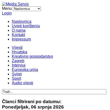
Menu
Login
Naslovnica
Uvjeti korištenja
O nama
Kontakt
Impressum
Vijesti
Hrvatska
Kreativno gospodarstvo
Zagreb
Intervjui
Europska unija
Svijet
Sport
Audio vijesti
Članci filtrirani po datumu:
Ponedjeljak, 06 srpnja 2026