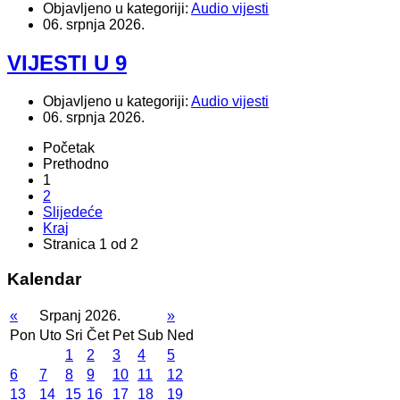
Objavljeno u kategoriji:
Audio vijesti
06. srpnja 2026.
VIJESTI U 9
Objavljeno u kategoriji:
Audio vijesti
06. srpnja 2026.
Početak
Prethodno
1
2
Slijedeće
Kraj
Stranica 1 od 2
Kalendar
«
Srpanj 2026.
»
Pon
Uto
Sri
Čet
Pet
Sub
Ned
1
2
3
4
5
6
7
8
9
10
11
12
13
14
15
16
17
18
19