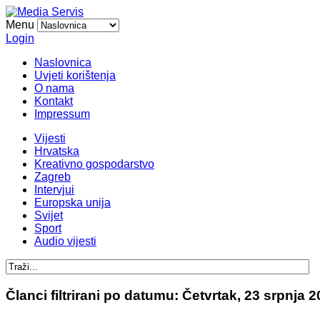
Menu
Login
Naslovnica
Uvjeti korištenja
O nama
Kontakt
Impressum
Vijesti
Hrvatska
Kreativno gospodarstvo
Zagreb
Intervjui
Europska unija
Svijet
Sport
Audio vijesti
Članci filtrirani po datumu: Četvrtak, 23 srpnja 