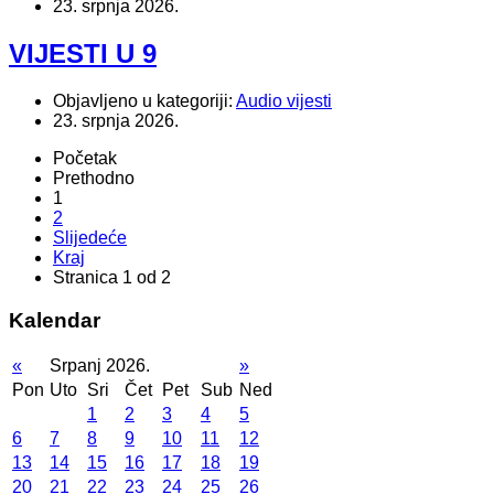
23. srpnja 2026.
VIJESTI U 9
Objavljeno u kategoriji:
Audio vijesti
23. srpnja 2026.
Početak
Prethodno
1
2
Slijedeće
Kraj
Stranica 1 od 2
Kalendar
«
Srpanj 2026.
»
Pon
Uto
Sri
Čet
Pet
Sub
Ned
1
2
3
4
5
6
7
8
9
10
11
12
13
14
15
16
17
18
19
20
21
22
23
24
25
26