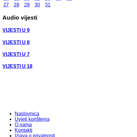
27
28
29
30
31
Audio vijesti
VIJESTI U 9
VIJESTI U 8
VIJESTI U 7
VIJESTI U 18
Naslovnica
Uvjeti korištenja
O nama
Kontakti
Izjava o privatnosti