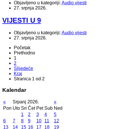
Objavljeno u kategoriji:
Audio vijesti
27. srpnja 2026.
VIJESTI U 9
Objavljeno u kategoriji:
Audio vijesti
27. srpnja 2026.
Početak
Prethodno
1
2
Slijedeće
Kraj
Stranica 1 od 2
Kalendar
«
Srpanj 2026.
»
Pon
Uto
Sri
Čet
Pet
Sub
Ned
1
2
3
4
5
6
7
8
9
10
11
12
13
14
15
16
17
18
19