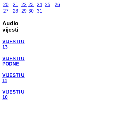
20
21
22
23
24
25
26
27
28
29
30
31
Audio
vijesti
VIJESTI U
13
VIJESTI U
PODNE
VIJESTI U
11
VIJESTI U
10