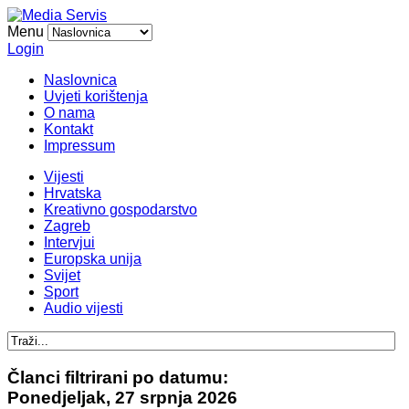
Menu
Login
Naslovnica
Uvjeti korištenja
O nama
Kontakt
Impressum
Vijesti
Hrvatska
Kreativno gospodarstvo
Zagreb
Intervjui
Europska unija
Svijet
Sport
Audio vijesti
Članci filtrirani po datumu:
Ponedjeljak, 27 srpnja 2026