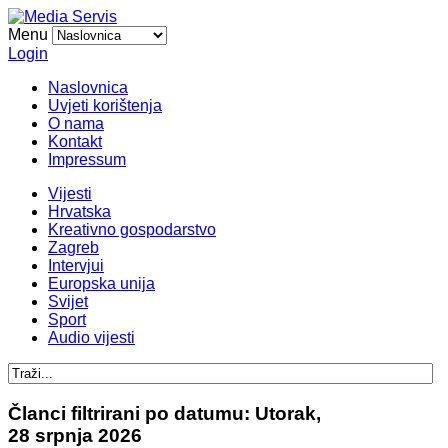
Menu
Login
Naslovnica
Uvjeti korištenja
O nama
Kontakt
Impressum
Vijesti
Hrvatska
Kreativno gospodarstvo
Zagreb
Intervjui
Europska unija
Svijet
Sport
Audio vijesti
Članci filtrirani po datumu: Utorak,
28 srpnja 2026