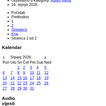
Objavljeno u kategoriji:
Audio vijesti
16. srpnja 2026.
Početak
Prethodno
1
2
Slijedeće
Kraj
Stranica 1 od 2
Kalendar
«
Srpanj 2026.
»
Pon
Uto
Sri
Čet
Pet
Sub
Ned
1
2
3
4
5
6
7
8
9
10
11
12
13
14
15
16
17
18
19
20
21
22
23
24
25
26
27
28
29
30
31
Audio
vijesti