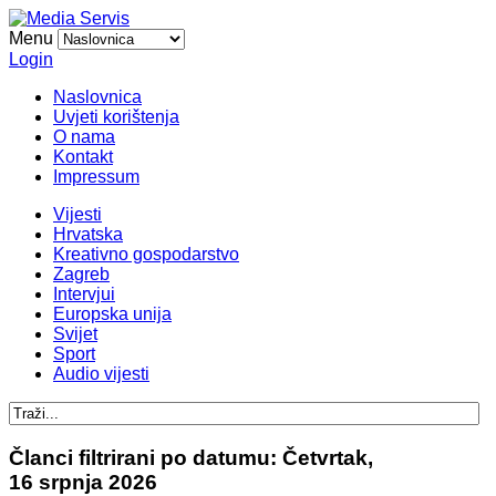
Menu
Login
Naslovnica
Uvjeti korištenja
O nama
Kontakt
Impressum
Vijesti
Hrvatska
Kreativno gospodarstvo
Zagreb
Intervjui
Europska unija
Svijet
Sport
Audio vijesti
Članci filtrirani po datumu: Četvrtak,
16 srpnja 2026