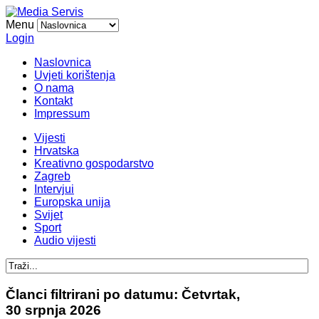
Menu
Login
Naslovnica
Uvjeti korištenja
O nama
Kontakt
Impressum
Vijesti
Hrvatska
Kreativno gospodarstvo
Zagreb
Intervjui
Europska unija
Svijet
Sport
Audio vijesti
Članci filtrirani po datumu: Četvrtak,
30 srpnja 2026