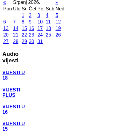
«
Srpanj 2026.
»
Pon
Uto
Sri
Čet
Pet
Sub
Ned
1
2
3
4
5
6
7
8
9
10
11
12
13
14
15
16
17
18
19
20
21
22
23
24
25
26
27
28
29
30
31
Audio
vijesti
VIJESTI U
18
VIJESTI
PLUS
VIJESTI U
16
VIJESTI U
15