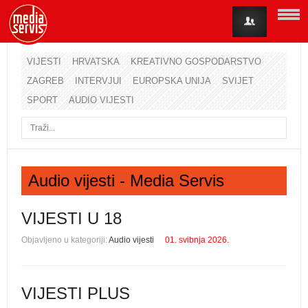
VIJESTI
HRVATSKA
KREATIVNO GOSPODARSTVO
ZAGREB
INTERVJUI
EUROPSKA UNIJA
SVIJET
Korisničko ime
SPORT
AUDIO VIJESTI
Lozinka
Zapamti me
Audio vijesti - Media Servis
Zaboravili ste lozinku?
Zaboravili ste korisničko ime?
VIJESTI U 18
Objavljeno u kategoriji:
Audio vijesti
01. svibnja 2026.
VIJESTI PLUS