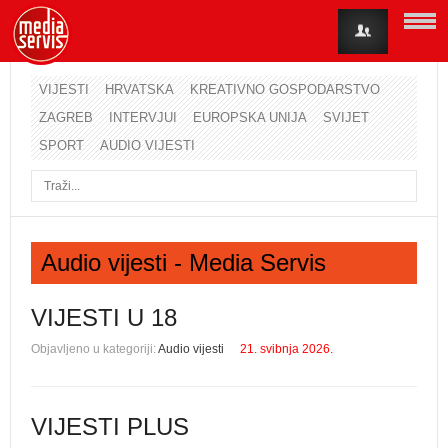
VIJESTI
HRVATSKA
KREATIVNO GOSPODARSTVO
ZAGREB
INTERVJUI
EUROPSKA UNIJA
SVIJET
Korisničko ime
SPORT
AUDIO VIJESTI
Lozinka
Zapamti me
Audio vijesti - Media Servis
Zaboravili ste lozinku?
Zaboravili ste korisničko ime?
VIJESTI U 18
Objavljeno u kategoriji:
Audio vijesti
21. svibnja 2026.
VIJESTI PLUS