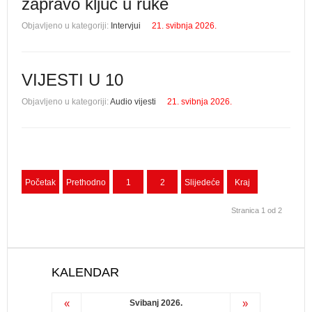
zapravo ključ u ruke
Objavljeno u kategoriji:
Intervjui
21. svibnja 2026.
VIJESTI U 10
Objavljeno u kategoriji:
Audio vijesti
21. svibnja 2026.
Početak
Prethodno
1
2
Slijedeće
Kraj
Stranica 1 od 2
KALENDAR
«
»
Svibanj 2026.