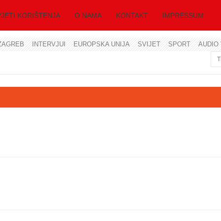
JETI KORIŠTENJA
O NAMA
KONTAKT
IMPRESSUM
ZAGREB
INTERVJUI
EUROPSKA UNIJA
SVIJET
SPORT
AUDIO 
Korisničko ime
Lozinka
Zapamti me
Zaboravili ste lozinku?
Zaboravili ste korisničko ime?