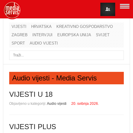
VIJESTI
HRVATSKA
KREATIVNO GOSPODARSTVO
ZAGREB
INTERVJUI
EUROPSKA UNIJA
SVIJET
Korisničko ime
SPORT
AUDIO VIJESTI
Lozinka
Zapamti me
Audio vijesti - Media Servis
Zaboravili ste lozinku?
Zaboravili ste korisničko ime?
VIJESTI U 18
Objavljeno u kategoriji:
Audio vijesti
20. svibnja 2026.
VIJESTI PLUS