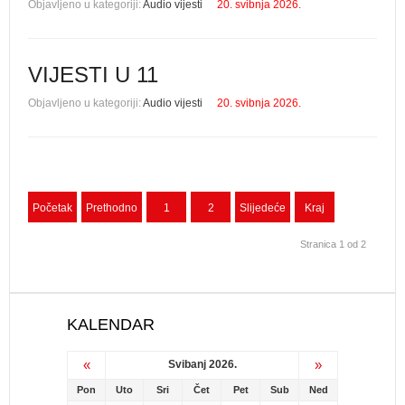
Objavljeno u kategoriji:
Audio vijesti
20. svibnja 2026.
VIJESTI U 11
Objavljeno u kategoriji:
Audio vijesti
20. svibnja 2026.
Početak
Prethodno
1
2
Slijedeće
Kraj
Stranica 1 od 2
KALENDAR
«
»
Svibanj 2026.
Pon
Uto
Sri
Čet
Pet
Sub
Ned