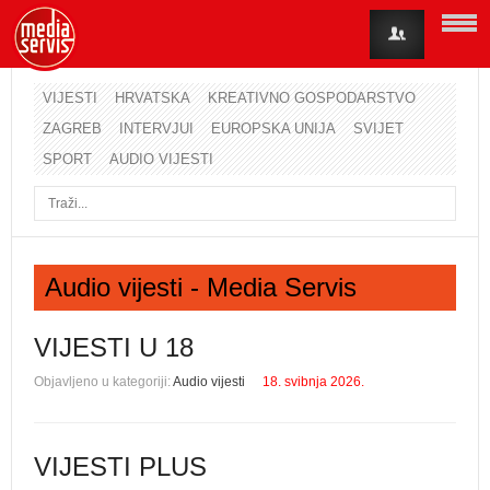
VIJESTI
HRVATSKA
KREATIVNO GOSPODARSTVO
ZAGREB
INTERVJUI
EUROPSKA UNIJA
SVIJET
Korisničko ime
SPORT
AUDIO VIJESTI
Lozinka
Zapamti me
Audio vijesti - Media Servis
Zaboravili ste lozinku?
Zaboravili ste korisničko ime?
VIJESTI U 18
Objavljeno u kategoriji:
Audio vijesti
18. svibnja 2026.
VIJESTI PLUS