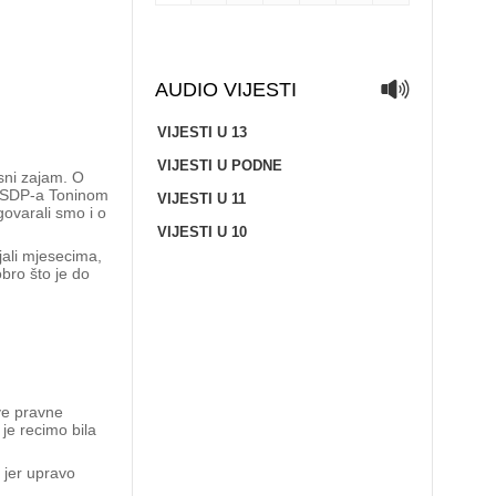
AUDIO VIJESTI
VIJESTI U 13
VIJESTI U PODNE
sni zajam. O
a SDP-a Toninom
VIJESTI U 11
govarali smo i o
VIJESTI U 10
jali mjesecima,
bro što je do
ve pravne
je recimo bila
 jer upravo