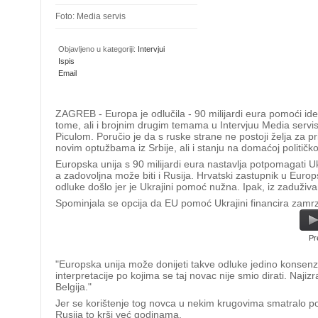
Foto: Media servis
Objavljeno u kategoriji:
Intervjui
Ispis
Email
ZAGREB - Europa je odlučila - 90 milijardi eura pomoći id
tome, ali i brojnim drugim temama u Intervjuu Media ser
Piculom. Poručio je da s ruske strane ne postoji želja za 
novim optužbama iz Srbije, ali i stanju na domaćoj politič
Europska unija s 90 milijardi eura nastavlja potpomagati Ukr
a zadovoljna može biti i Rusija. Hrvatski zastupnik u Euro
odluke došlo jer je Ukrajini pomoć nužna. Ipak, iz zaduživ
Spominjala se opcija da EU pomoć Ukrajini financira zamr
Pr
"Europska unija može donijeti takve odluke jedino konsenz
interpretacije po kojima se taj novac nije smio dirati. Naj
Belgija."
Jer se korištenje tog novca u nekim krugovima smatralo 
Rusija to krši već godinama.