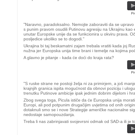
Pr
"Naravno, paradoksalno. Nemojte zaboraviti da se upravo 
s punim pravom osudili Putinovu agresiju na Ukrajinu kao e
unutar Europske unije da se funkcionira u okviru prava. O
posljedice ukoliko se to dogodi."
Ukrajina bi taj beskamatni zajam trebala vratiti kada joj Rus
nužna jer Europska unija time brani i temelje na kojima poč
A glavno je pitanje - kada će doći do kraja rata?
Pr
"S ruske strane ne postoji želja ni za primirjem, a još man
krajnjih granica ispita mogućnost da obnovi poziciju i ulo
trenutku Putinove ambicije ipak jednim dobrim dijelom i 
Zbog svega toga, Picula ističe da će Europska unija morati j
Europi, ali pod potpunim drugačijim uvjetima od onih orig
dotaknuli smo se i nove Strategije američke nacionalne sig
nedostaje samopouzdanja.
Treba li nas zabrinjavati svojevrsni odmak od SAD-a ili je