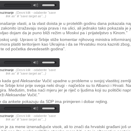
euzimanje
(Desni klik - odaberite "save
link as" ili "save target as"...)
ponašanje vlasti, a ta vlast doista je u proteklih godinu dana pokazala n
konito izražavaju svoja prava i na ulici, ali jednako tako pokazala je 
ao dojam da je puno bliži režim u Moskvi pa i prijateljstvo s Kinom."
pskoj uniji. Upravo iz Srbije stiže komentar njihovog ministra informiranj
mora platiti teritorijem kao Ukrajina i da se Hrvatsku mora kazniti zbog
 te od početka devedesetih godina".
euzimanje
(Desni klik - odaberite "save
link as" ili "save target as"...)
 kada god Aleksandar Vučić upadne u probleme u svojoj vlastitoj zemlj
Srbije krivi prije svega neki drugi - najčešće su to Albanci i Hrvati. N
ra. Međutim, treba naći mjeru jer je riječ o ljudima koji su politički napr
rži Aleksandar Vučić."
e da ankete pokazuju da SDP ima primjeren i dobar rejting.
euzimanje
(Desni klik - odaberite "save
link as" ili "save target as"...)
n je za mene iznenađujuće visok, ali to znači da hrvatski građani još u