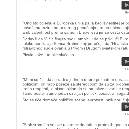
Pr
"Ono što ocjenjuje Europska unija pa ja kao izvjestitelj je 
povećanu razinu autoritarnog ponašanja prema onima koji za
ambivalentnost prema samom Bruxellesu jer se često ostavlj
Dodavši da Vučić fingira svoju ambiciju da se priključi Euro
telekomunikacija Borisa Bratine koji poručuje da "Hrvatska 
"stravičnog sudjelovanja u Prvom i Drugom svjetskom ratu
Picula kaže - to nije slučajno.
Pr
"Meni se čini da se radi o jednom dobro poznatom obrascu
politikom, on rado poseže za stereotipom da su za probleme 
treba reagirati, ja nisam sklon da se na takve stvari ne reagi
Tamo postoji samo jedan ozbiljan politički posao, a njega d
Što se tiče domaće političke scene, eurozastupnik poručuj
Pr
"S obzirom što se sve u stranci događalo proteklih godina o