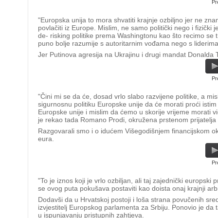
Pr
"Europska unija to mora shvatiti krajnje ozbiljno jer ne zna
povlačiti iz Europe. Mislim, ne samo politički nego i fizički j
de- risking politike prema Washingtonu kao što recimo se tr
puno bolje razumije s autoritarnim vođama nego s liderima
Jer Putinova agresija na Ukrajinu i drugi mandat Donalda T
Pr
"Čini mi se da će, dosad vrlo slabo razvijene politike, a m
sigurnosnu politiku Europske unije da će morati proći istim 
Europske unije i mislim da ćemo u skorije vrijeme morati vid
je rekao tada Romano Prodi, okružena prstenom prijatelja
Razgovarali smo i o idućem Višegodišnjem financijskom okv
eura.
Pr
"To je iznos koji je vrlo ozbiljan, ali taj zajednički europ
se ovog puta pokušava postaviti kao doista onaj krajnji arbit
Dodavši da u Hrvatskoj postoji i loša strana povučenih sred
izvjestitelj Europskog parlamenta za Srbiju. Ponovio je da 
u ispunjavanju pristupnih zahtjeva.