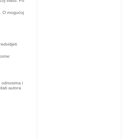
oj vlasti. Po
a. O mogućoj
edvidjeti
 tome:
m odnosima i
itati autora