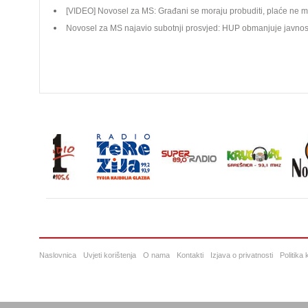
[VIDEO] Novosel za MS: Građani se moraju probuditi, plaće ne mo
Novosel za MS najavio subotnji prosvjed: HUP obmanjuje javnost, 
Naslovnica
Uvjeti korištenja
O nama
Kontakti
Izjava o privatnosti
Politika