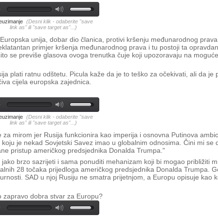
euzimanje
(Desni klik - odaberite "save
link as" ili "save target as"...)
Europska unija, dobar dio članica, protivi kršenju međunarodnog prava
klatantan primjer kršenja međunarodnog prava i tu postoji ta opravdana
čito se previše glasova ovoga trenutka čuje koji upozoravaju na moguće
ija plati ratnu odštetu. Picula kaže da je to teško za očekivati, ali da je
iva cijela europska zajednica.
euzimanje
(Desni klik - odaberite "save
link as" ili "save target as"...)
je za mirom jer Rusija funkcionira kao imperija i osnovna Putinova ambic
gu koju je nekad Sovjetski Savez imao u globalnim odnosima. Čini mi se
hrane pristup američkog predsjednika Donalda Trumpa."
ako brzo sazrijeti i sama ponuditi mehanizam koji bi mogao približiti mir
inalnih 28 točaka prijedloga američkog predsjednika Donalda Trumpa. G
urnosti. SAD u njoj Rusiju ne smatra prijetnjom, a Europu opisuje kao 
 to zapravo dobra stvar za Europu?