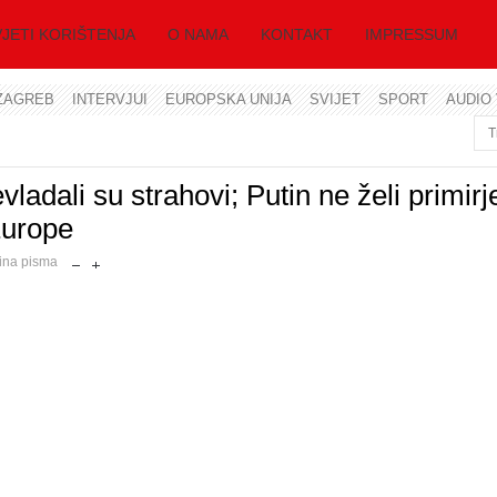
JETI KORIŠTENJA
O NAMA
KONTAKT
IMPRESSUM
ZAGREB
INTERVJUI
EUROPSKA UNIJA
SVIJET
SPORT
AUDIO 
Korisničko ime
Lozinka
adali su strahovi; Putin ne želi primirj
Europe
Zapamti me
čina pisma
Zaboravili ste lozinku?
Zaboravili ste korisničko ime?