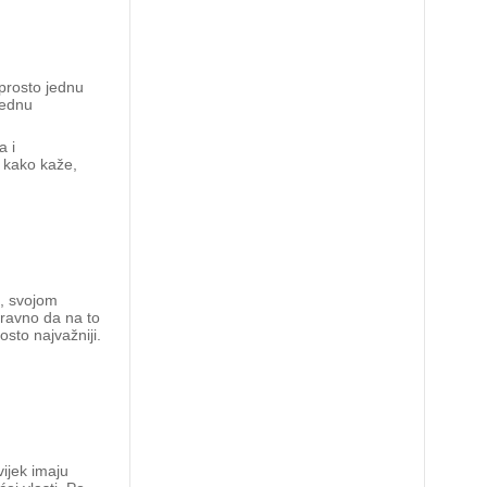
aprosto jednu
jednu
a i
, kako kaže,
i, svojom
aravno da na to
osto najvažniji.
vijek imaju