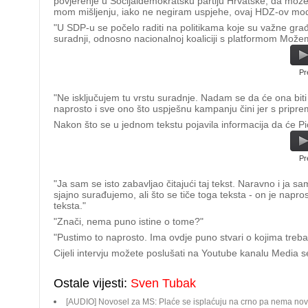
povjerenje u Socijaldemokratsku partiju Hrvatske, da može bi
mom mišljenju, iako ne negiram uspjehe, ovaj HDZ-ov mode
"U SDP-u se počelo raditi na politikama koje su važne gra
suradnji, odnosno nacionalnoj koaliciji s platformom Može
Pr
"Ne isključujem tu vrstu suradnje. Nadam se da će ona bit
naprosto i sve ono što uspješnu kampanju čini jer s pripr
Nakon što se u jednom tekstu pojavila informacija da će Pic
Pr
"Ja sam se isto zabavljao čitajući taj tekst. Naravno i ja
sjajno surađujemo, ali što se tiče toga teksta - on je napro
teksta."
"Znači, nema puno istine o tome?"
"Pustimo to naprosto. Ima ovdje puno stvari o kojima treba i
Cijeli intervju možete poslušati na Youtube kanalu Media s
Ostale vijesti:
Sven Tubak
[AUDIO] Novosel za MS: Plaće se isplaćuju na crno pa nema nov