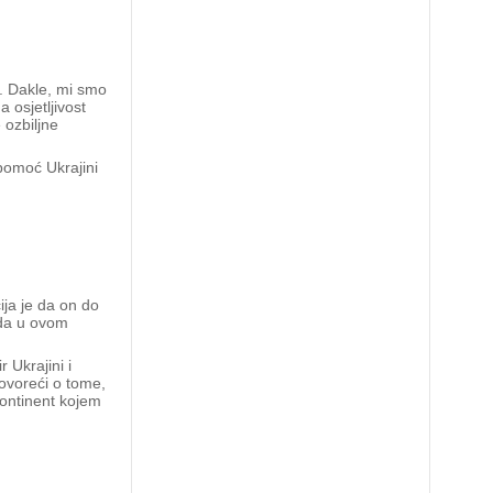
. Dakle, mi smo
 osjetljivost
 ozbiljne
 pomoć Ukrajini
ija je da on do
 da u ovom
 Ukrajini i
ovoreći o tome,
kontinent kojem