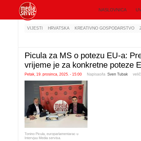
NASLOVNICA
UV
VIJESTI
HRVATSKA
KREATIVNO GOSPODARSTVO
Picula za MS o potezu EU-a: Prevl
vrijeme je za konkretne poteze 
Petak, 19. prosinca, 2025. - 15:00
Napisao/la
Sven Tubak
veli
Tonino Picula, europarlamentarac u
Intervjuu Media servisa.