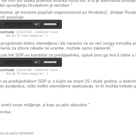
ti ono što svaka politička stranka mora biti, a to je alternativa postojeć
l upravljanja Hrvatskom je istrošen."
đanima, ali moramo pojačati organiziranost po Hrvatskoj", dodaje Picul
mo! poručuje:
euzimanje
(Desni klik - odaberite "save
link as" ili "save target as"...)
i programski dobro utemeljena i da naravno će se već ovoga trenutka pr
emama za izbore nikada ne uranite, možete samo zakasniti."
ula biti SDP-ov kandidat za predsjednika, upitali smo ga ima li istine u
euzimanje
(Desni klik - odaberite "save
link as" ili "save target as"...)
 sam sa predsjednikom SDP-a, s kojim se znam 25 i duže godina, u dobri
sto posljedica, očito koliko utemeljene spekulacije, to bi možda trebalo p
zreći svoje mišljenje, a koje su jako aktualne."
ervisa.
ca za veće mirovine!