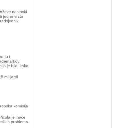
Države nastaviti
di jedne vrste
predsjednik
benu i
trademarkovi
ija je bila, kako
 milijardi
Europska komisija
Picula je inače
velikih problema