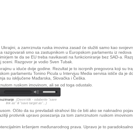
e Ukrajini, a zamrznuta ruska imovina zasad će služiti samo kao svojevr
visa razgovarali smo sa zastupnikom u Europskom parlamentu iz redov
primirjem te da se EU treba navikavati na funkcioniranje bez SAD-a. Raz
koj sceni. Razgovor je vodio Sven Tubak.
ajinu u iduće dvije godine. Rezultat je to iscrpnih pregovora koji su tra
pskom parlamentu Tonino Picula u Intervjuu Media servisa ističe da je do
anja su isključene Mađarska, Slovačka i Češka.
znutom ruskom imovinom, ali se od toga odustalo.
euzimanje
(Desni klik - odaberite "save
link as" ili "save target as"...)
usom. Očito da su prevladali strahovi što će biti ako se naknadno poja
izrazitiji protivnik upravo posezanja za tom zamrznutom ruskom imovinom 
potencijalnim kršenjem međunarodnog prava. Upravo je to paradoksalno