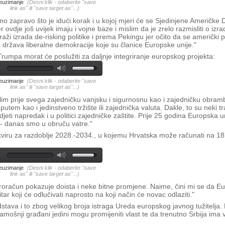
euzimanje
(Desni klik - odaberite "save
link as" ili "save target as"...)
mo zapravo što je idući korak i u kojoj mjeri će se Sjedinjene Američke 
er ovdje još uvijek imaju i vojne baze i mislim da je zrelo razmisliti o izra
aži izrada de-risking politike i prema Pekingu jer očito da se američki 
 država liberalne demokracije koje su članice Europske unije."
rumpa morat će poslužiti za daljnje integriranje europskog projekta:
euzimanje
(Desni klik - odaberite "save
link as" ili "save target as"...)
islim prije svega zajedničku vanjsku i sigurnosnu kao i zajedničku obram
putem kao i jedinstveno tržište ili zajednička valuta. Dakle, to su neki 
jeti napredak i u politici zajedničke zaštite. Prije 25 godina Europska un
 - danas smo u obruču vatre."
iru za razdoblje 2028.-2034., u kojemu Hrvatska može računati na 18,8
euzimanje
(Desni klik - odaberite "save
link as" ili "save target as"...)
ski proračun pokazuje doista i neke bitne promjene. Naime, čini mi se da 
ar koji će odlučivati naprosto na koji način će novac odlaziti."
stava i to zbog velikog broja istraga Ureda europskog javnog tužitelja. 
tamošnji građani jedini mogu promijeniti vlast te da trenutno Srbija ima 