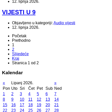
12. lipnja 2026.
VIJESTI U 9
Objavljeno u kategoriji:
Audio vijesti
12. lipnja 2026.
Početak
Prethodno
1
2
Slijedeće
Kraj
Stranica 1 od 2
Kalendar
«
Lipanj 2026.
»
Pon
Uto
Sri
Čet
Pet
Sub
Ned
1
2
3
4
5
6
7
8
9
10
11
12
13
14
15
16
17
18
19
20
21
22
23
24
25
26
27
28