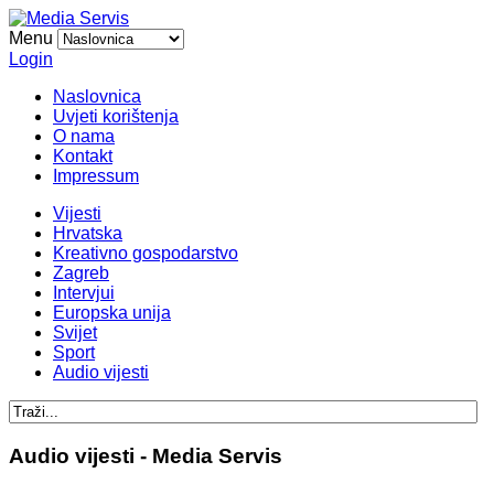
Menu
Login
Naslovnica
Uvjeti korištenja
O nama
Kontakt
Impressum
Vijesti
Hrvatska
Kreativno gospodarstvo
Zagreb
Intervjui
Europska unija
Svijet
Sport
Audio vijesti
Audio vijesti - Media Servis