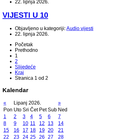
22. lipnja 2026.
VIJESTI U 10
Objavljeno u kategoriji:
Audio vijesti
22. lipnja 2026.
Početak
Prethodno
1
2
Slijedeće
Kraj
Stranica 1 od 2
Kalendar
«
Lipanj 2026.
»
Pon
Uto
Sri
Čet
Pet
Sub
Ned
1
2
3
4
5
6
7
8
9
10
11
12
13
14
15
16
17
18
19
20
21
22
23
24
25
26
27
28