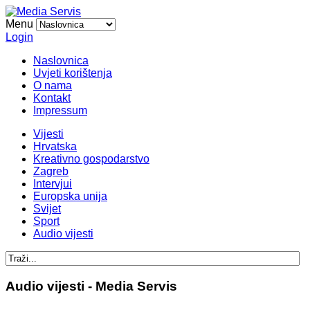
Menu
Login
Naslovnica
Uvjeti korištenja
O nama
Kontakt
Impressum
Vijesti
Hrvatska
Kreativno gospodarstvo
Zagreb
Intervjui
Europska unija
Svijet
Sport
Audio vijesti
Audio vijesti - Media Servis