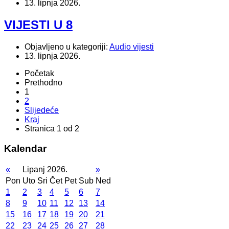
13. lipnja 2026.
VIJESTI U 8
Objavljeno u kategoriji:
Audio vijesti
13. lipnja 2026.
Početak
Prethodno
1
2
Slijedeće
Kraj
Stranica 1 od 2
Kalendar
«
Lipanj 2026.
»
Pon
Uto
Sri
Čet
Pet
Sub
Ned
1
2
3
4
5
6
7
8
9
10
11
12
13
14
15
16
17
18
19
20
21
22
23
24
25
26
27
28