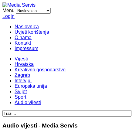
Menu
Login
Naslovnica
Uvjeti korištenja
O nama
Kontakt
Impressum
Vijesti
Hrvatska
Kreativno gospodarstvo
Zagreb
Intervjui
Europska unija
Svijet
Sport
Audio vijesti
Audio vijesti - Media Servis