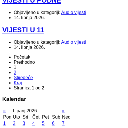
VIJESTI U PODNE
Objavljeno u kategoriji:
Audio vijesti
14. lipnja 2026.
VIJESTI U 11
Objavljeno u kategoriji:
Audio vijesti
14. lipnja 2026.
Početak
Prethodno
1
2
Slijedeće
Kraj
Stranica 1 od 2
Kalendar
«
Lipanj 2026.
»
Pon
Uto
Sri
Čet
Pet
Sub
Ned
1
2
3
4
5
6
7