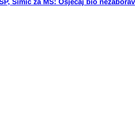
 SP, Šimić za MS: Osjećaj bio nezabora