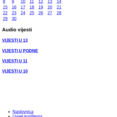
8
9
10
11
12
13
14
15
16
17
18
19
20
21
22
23
24
25
26
27
28
29
30
Audio vijesti
VIJESTI U 13
VIJESTI U PODNE
VIJESTI U 11
VIJESTI U 10
Naslovnica
Uvjeti korištenja