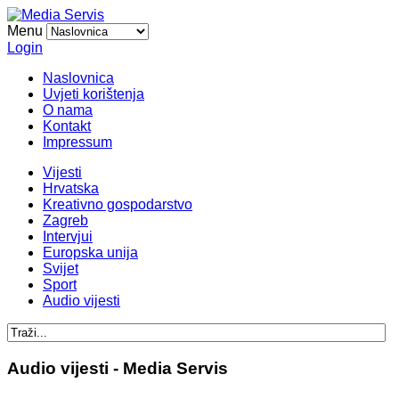
Menu
Login
Naslovnica
Uvjeti korištenja
O nama
Kontakt
Impressum
Vijesti
Hrvatska
Kreativno gospodarstvo
Zagreb
Intervjui
Europska unija
Svijet
Sport
Audio vijesti
Audio vijesti - Media Servis