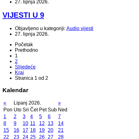
27. lipnja 2026.
VIJESTI U 9
Objavljeno u kategoriji:
Audio vijesti
27. lipnja 2026.
Početak
Prethodno
1
2
Slijedeće
Kraj
Stranica 1 od 2
Kalendar
«
Lipanj 2026.
»
Pon
Uto
Sri
Čet
Pet
Sub
Ned
1
2
3
4
5
6
7
8
9
10
11
12
13
14
15
16
17
18
19
20
21
22
23
24
25
26
27
28