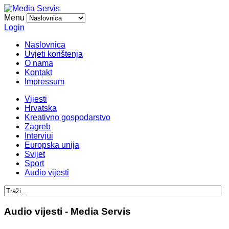
Menu
Login
Naslovnica
Uvjeti korištenja
O nama
Kontakt
Impressum
Vijesti
Hrvatska
Kreativno gospodarstvo
Zagreb
Intervjui
Europska unija
Svijet
Sport
Audio vijesti
Audio vijesti - Media Servis