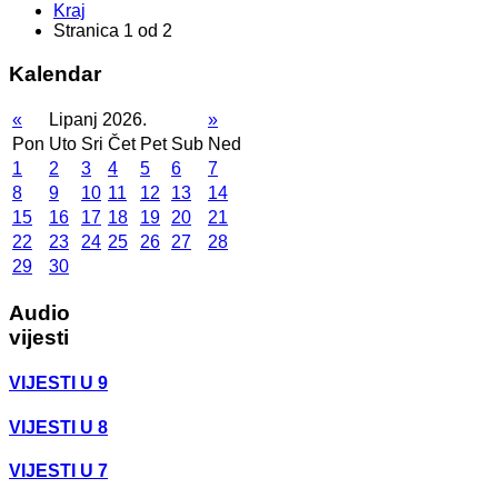
Kraj
Stranica 1 od 2
Kalendar
«
Lipanj 2026.
»
Pon
Uto
Sri
Čet
Pet
Sub
Ned
1
2
3
4
5
6
7
8
9
10
11
12
13
14
15
16
17
18
19
20
21
22
23
24
25
26
27
28
29
30
Audio
vijesti
VIJESTI U 9
VIJESTI U 8
VIJESTI U 7