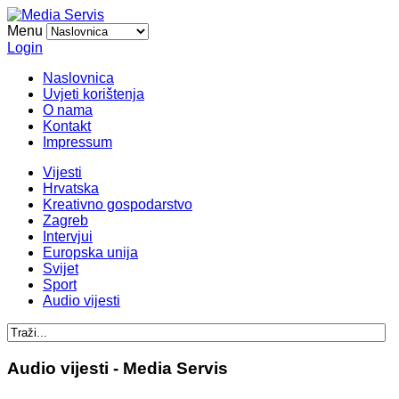
Menu
Login
Naslovnica
Uvjeti korištenja
O nama
Kontakt
Impressum
Vijesti
Hrvatska
Kreativno gospodarstvo
Zagreb
Intervjui
Europska unija
Svijet
Sport
Audio vijesti
Audio vijesti - Media Servis