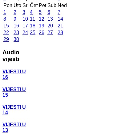
Pon
Uto
Sri
Čet
Pet
Sub
Ned
1
2
3
4
5
6
7
8
9
10
11
12
13
14
15
16
17
18
19
20
21
22
23
24
25
26
27
28
29
30
Audio
vijesti
VIJESTI U
16
VIJESTI U
15
VIJESTI U
14
VIJESTI U
13