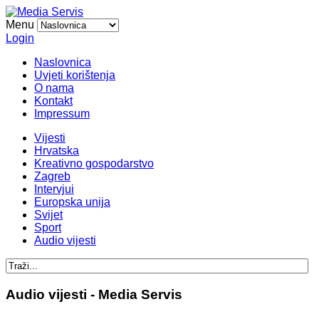
Menu
Login
Naslovnica
Uvjeti korištenja
O nama
Kontakt
Impressum
Vijesti
Hrvatska
Kreativno gospodarstvo
Zagreb
Intervjui
Europska unija
Svijet
Sport
Audio vijesti
Audio vijesti - Media Servis