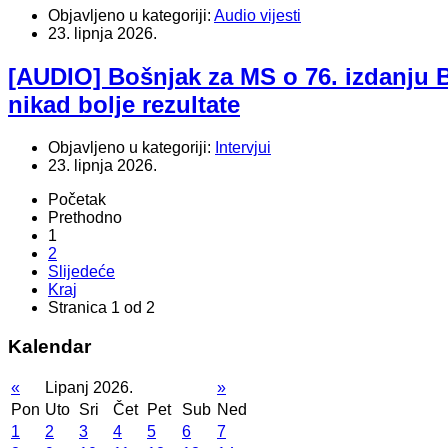
Objavljeno u kategoriji:
Audio vijesti
23. lipnja 2026.
[AUDIO] Bošnjak za MS o 76. izdanju 
nikad bolje rezultate
Objavljeno u kategoriji:
Intervjui
23. lipnja 2026.
Početak
Prethodno
1
2
Slijedeće
Kraj
Stranica 1 od 2
Kalendar
«
Lipanj 2026.
»
Pon
Uto
Sri
Čet
Pet
Sub
Ned
1
2
3
4
5
6
7