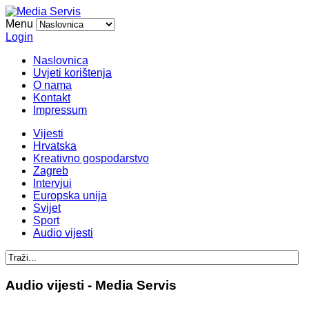
Menu
Login
Naslovnica
Uvjeti korištenja
O nama
Kontakt
Impressum
Vijesti
Hrvatska
Kreativno gospodarstvo
Zagreb
Intervjui
Europska unija
Svijet
Sport
Audio vijesti
Audio vijesti - Media Servis