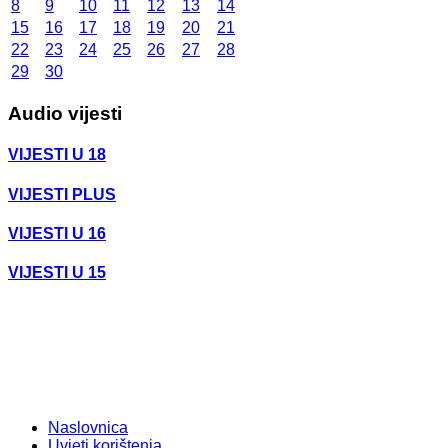
8
9
10
11
12
13
14
15
16
17
18
19
20
21
22
23
24
25
26
27
28
29
30
Audio vijesti
VIJESTI U 18
VIJESTI PLUS
VIJESTI U 16
VIJESTI U 15
Naslovnica
Uvjeti korištenja