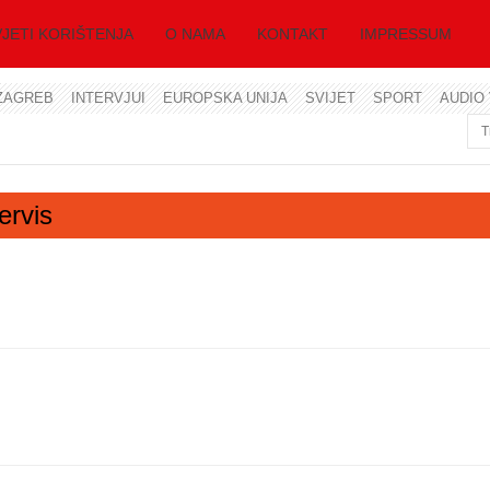
JETI KORIŠTENJA
O NAMA
KONTAKT
IMPRESSUM
ZAGREB
INTERVJUI
EUROPSKA UNIJA
SVIJET
SPORT
AUDIO 
Korisničko ime
Lozinka
ervis
Zapamti me
Zaboravili ste lozinku?
Zaboravili ste korisničko ime?