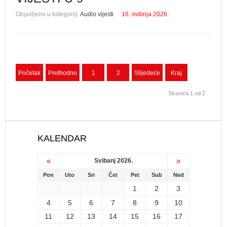
Objavljeno u kategoriji:
Audio vijesti
16. svibnja 2026.
Početak
Prethodno
1
2
Slijedeće
Kraj
Stranica 1 od 2
KALENDAR
«
»
Svibanj 2026.
Pon
Uto
Sri
Čet
Pet
Sub
Ned
1
2
3
4
5
6
7
8
9
10
11
12
13
14
15
16
17