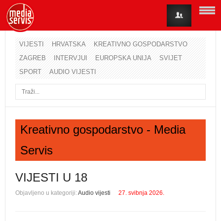
VIJESTI
HRVATSKA
KREATIVNO GOSPODARSTVO
ZAGREB
INTERVJUI
EUROPSKA UNIJA
SVIJET
Korisničko ime
SPORT
AUDIO VIJESTI
Lozinka
Zapamti me
Kreativno gospodarstvo - Media
Servis
Zaboravili ste lozinku?
Zaboravili ste korisničko ime?
VIJESTI U 18
Objavljeno u kategoriji:
Audio vijesti
27. svibnja 2026.