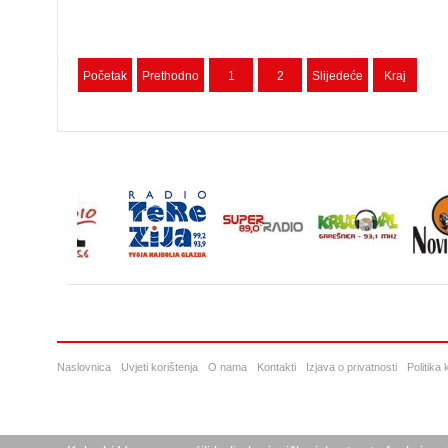
Početak
Prethodno
1
2
Slijedeće
Kraj
Naslovnica
Uvjeti korištenja
O nama
Kontakti
Izjava o privatnosti
Politika