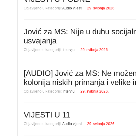
Objavljeno u kategoriji:
Audio vijesti
29. svibnja 2026.
Jović za MS: Nije u duhu socija
usvajanja
Objavljeno u kategoriji:
Intervjui
29. svibnja 2026.
[AUDIO] Jović za MS: Ne možemo
kolonija niskih primanja i velike i
Objavljeno u kategoriji:
Intervjui
29. svibnja 2026.
VIJESTI U 11
Objavljeno u kategoriji:
Audio vijesti
29. svibnja 2026.