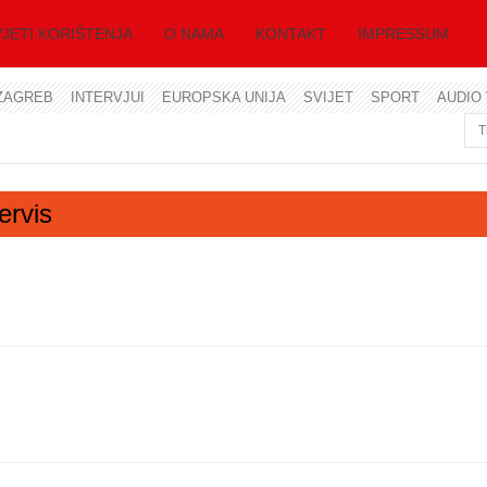
JETI KORIŠTENJA
O NAMA
KONTAKT
IMPRESSUM
ZAGREB
INTERVJUI
EUROPSKA UNIJA
SVIJET
SPORT
AUDIO 
Korisničko ime
Lozinka
ervis
Zapamti me
Zaboravili ste lozinku?
Zaboravili ste korisničko ime?