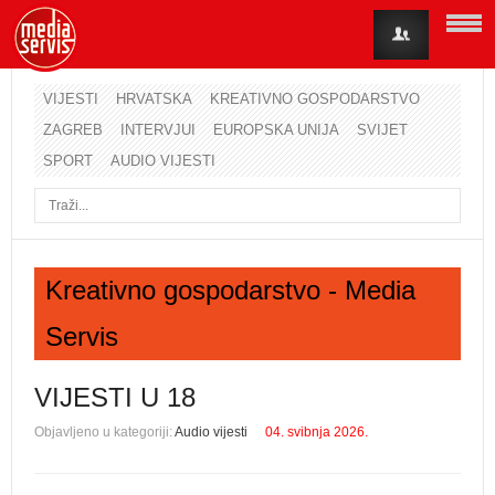
VIJESTI
HRVATSKA
KREATIVNO GOSPODARSTVO
ZAGREB
INTERVJUI
EUROPSKA UNIJA
SVIJET
Korisničko ime
SPORT
AUDIO VIJESTI
Lozinka
Zapamti me
Kreativno gospodarstvo - Media
Servis
Zaboravili ste lozinku?
Zaboravili ste korisničko ime?
VIJESTI U 18
Objavljeno u kategoriji:
Audio vijesti
04. svibnja 2026.