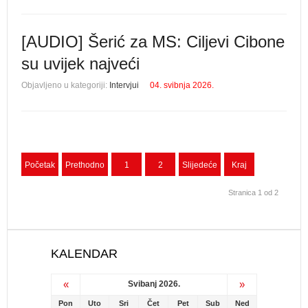
[AUDIO] Šerić za MS: Ciljevi Cibone
su uvijek najveći
Objavljeno u kategoriji:
Intervjui
04. svibnja 2026.
Početak
Prethodno
1
2
Slijedeće
Kraj
Stranica 1 od 2
KALENDAR
«
»
Svibanj 2026.
Pon
Uto
Sri
Čet
Pet
Sub
Ned