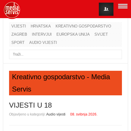
VIJESTI
HRVATSKA
KREATIVNO GOSPODARSTVO
ZAGREB
INTERVJUI
EUROPSKA UNIJA
SVIJET
Korisničko ime
SPORT
AUDIO VIJESTI
Lozinka
Zapamti me
Kreativno gospodarstvo - Media
Servis
Zaboravili ste lozinku?
Zaboravili ste korisničko ime?
VIJESTI U 18
Objavljeno u kategoriji:
Audio vijesti
08. svibnja 2026.