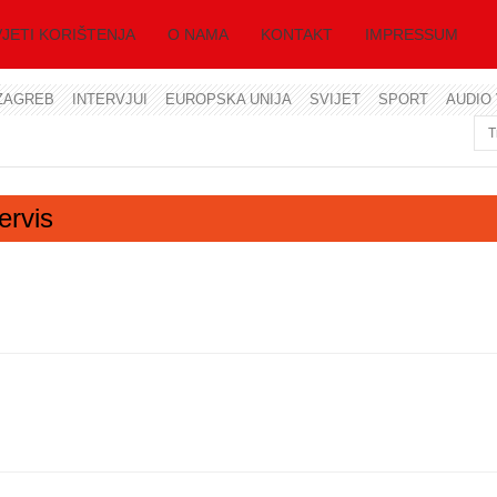
JETI KORIŠTENJA
O NAMA
KONTAKT
IMPRESSUM
ZAGREB
INTERVJUI
EUROPSKA UNIJA
SVIJET
SPORT
AUDIO 
Korisničko ime
Lozinka
ervis
Zapamti me
Zaboravili ste lozinku?
Zaboravili ste korisničko ime?