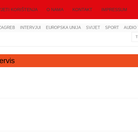
JETI KORIŠTENJA
O NAMA
KONTAKT
IMPRESSUM
ZAGREB
INTERVJUI
EUROPSKA UNIJA
SVIJET
SPORT
AUDIO 
Korisničko ime
Lozinka
ervis
Zapamti me
Zaboravili ste lozinku?
Zaboravili ste korisničko ime?