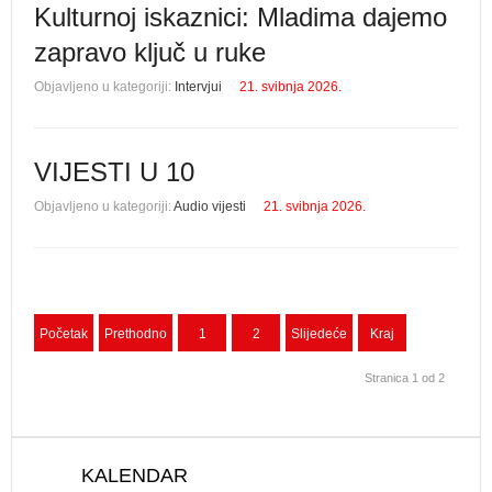
Kulturnoj iskaznici: Mladima dajemo
zapravo ključ u ruke
Objavljeno u kategoriji:
Intervjui
21. svibnja 2026.
VIJESTI U 10
Objavljeno u kategoriji:
Audio vijesti
21. svibnja 2026.
Početak
Prethodno
1
2
Slijedeće
Kraj
Stranica 1 od 2
KALENDAR