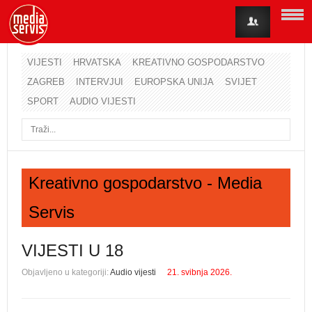
VIJESTI
HRVATSKA
KREATIVNO GOSPODARSTVO
ZAGREB
INTERVJUI
EUROPSKA UNIJA
SVIJET
Korisničko ime
SPORT
AUDIO VIJESTI
Lozinka
Zapamti me
Kreativno gospodarstvo - Media
Servis
Zaboravili ste lozinku?
Zaboravili ste korisničko ime?
VIJESTI U 18
Objavljeno u kategoriji:
Audio vijesti
21. svibnja 2026.