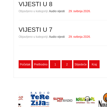
VIJESTI U 8
Objavljeno u kategoriji:
Audio vijesti
29. svibnja 2026.
VIJESTI U 7
Objavljeno u kategoriji:
Audio vijesti
29. svibnja 2026.
Početak
Prethodno
1
2
Slijedeće
Kraj