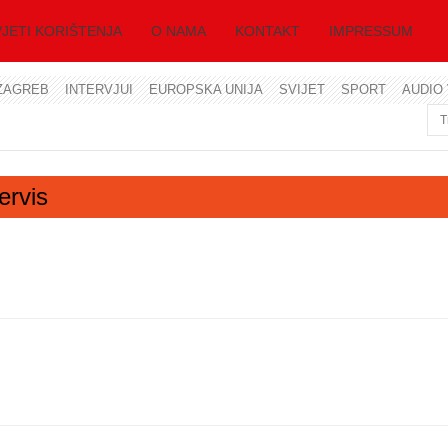
JETI KORIŠTENJA
O NAMA
KONTAKT
IMPRESSUM
ZAGREB
INTERVJUI
EUROPSKA UNIJA
SVIJET
SPORT
AUDIO 
Korisničko ime
Lozinka
ervis
Zapamti me
Zaboravili ste lozinku?
Zaboravili ste korisničko ime?