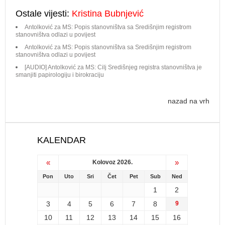
Ostale vijesti:
Kristina Bubnjević
Antolković za MS: Popis stanovništva sa Središnjim registrom
stanovništva odlazi u povijest
Antolković za MS: Popis stanovništva sa Središnjim registrom
stanovništva odlazi u povijest
[AUDIO] Antolković za MS: Cilj Središnjeg registra stanovništva je
smanjiti papirologiju i birokraciju
nazad na vrh
KALENDAR
«
»
Kolovoz 2026.
Pon
Uto
Sri
Čet
Pet
Sub
Ned
1
2
3
4
5
6
7
8
9
10
11
12
13
14
15
16