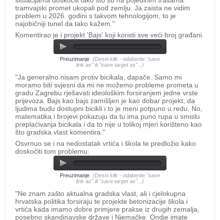
situacijama doskočili tako što su na pojedinim trasama
tramvajski promet ukopali pod zemlju. Ja zaista ne vidim
problem u 2026. godini s takvom tehnologijom, to je
najobičniji tunel da tako kažem."
Komentirao je i projekt 'Bajs' koji koristi sve veći broj građani.
Preuzimanje
(Desni klik - odaberite "save
link as" ili "save target as"...)
"Ja generalno nisam protiv bicikala, dapače. Samo mi
moramo biti svjesni da mi ne možemo probleme prometa u
gradu Zagrebu rješavati ideološkim forsiranjem jedne vrste
prijevoza. Bajs kao bajs zamišljen je kao dobar projekt, da
ljudima budu dostupni bicikli i to je meni potpuno u redu. No,
matematika i brojevi pokazuju da tu ima puno rupa u smislu
preplaćivanja bicikala i da to nije u tolikoj mjeri korišteno kao
što gradska vlast komentira."
Osvrnuo se i na nedostatak vrtića i škola te predložio kako
doskočiti tom problemu:
Preuzimanje
(Desni klik - odaberite "save
link as" ili "save target as"...)
"Ne znam zašto aktualna gradska vlast, ali i cjelokupna
hrvatska politika forsiraju te projekte betonizacije škola i
vrtića kada imamo dobre primjere prakse iz drugih zemalja,
posebno skandinavske države i Njemačke. Ondje imate