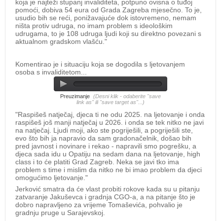
koja je najteži stupanj invaliditeta, potpuno ovisna o tuđoj
pomoći, dobiva 54 eura od Grada Zagreba mjesečno. To je,
usudio bih se reći, ponižavajuće dok istovremeno, nemam
ništa protiv udruga, no imam problem s ideološkim
udrugama, to je 108 udruga ljudi koji su direktno povezani s
aktualnom gradskom vlašću."
​Komentirao je i situaciju koja se dogodila s ljetovanjem
osoba s invaliditetom...
Preuzimanje
(Desni klik - odaberite "save
link as" ili "save target as"...)
"Raspišeš natječaj, djeca ti ne odu 2025. na ljetovanje i onda
raspišeš još manji natječaj u 2026. i onda se tek nitko ne javi
na natječaj. Ljudi moji, ako ste pogriješili, a pogriješili ste,
evo što bih ja napravio da sam gradonačelnik, došao bih
pred javnost i novinare i rekao - napravili smo pogrešku, a
djeca sada idu u Opatiju na sedam dana na ljetovanje, high
class i to će platiti Grad Zagreb. Neka se javi tko ima
problem s time i mislim da nitko ne bi imao problem da djeci
omogućimo ljetovanje."
Jerković smatra da će vlast probiti rokove kada su u pitanju
zatvaranje Jakuševca i gradnja CGO-a, a na pitanje što je
dobro napravljeno za vrijeme Tomaševića, pohvalio je
gradnju pruge u Sarajevskoj.