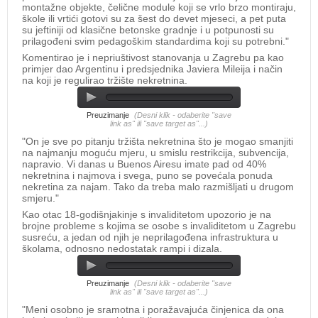
montažne objekte, čelične module koji se vrlo brzo montiraju,
škole ili vrtići gotovi su za šest do devet mjeseci, a pet puta
su jeftiniji od klasične betonske gradnje i u potpunosti su
prilagođeni svim pedagoškim standardima koji su potrebni."
​Komentirao je i nepriuštivost stanovanja u Zagrebu pa kao
primjer dao Argentinu i predsjednika Javiera Mileija i način
na koji je regulirao tržište nekretnina.
Preuzimanje
(Desni klik - odaberite "save
link as" ili "save target as"...)
"On je sve po pitanju tržišta nekretnina što je mogao smanjiti
na najmanju moguću mjeru, u smislu restrikcija, subvencija,
napravio. Vi danas u Buenos Airesu imate pad od 40%
nekretnina i najmova i svega, puno se povećala ponuda
nekretina za najam. Tako da treba malo razmišljati u drugom
smjeru."
Kao otac 18-godišnjakinje s invaliditetom upozorio je na
brojne probleme s kojima se osobe s invaliditetom u Zagrebu
susreću, a jedan od njih je neprilagođena infrastruktura u
školama, odnosno nedostatak rampi i dizala.
Preuzimanje
(Desni klik - odaberite "save
link as" ili "save target as"...)
"Meni osobno je sramotna i poražavajuća činjenica da ona