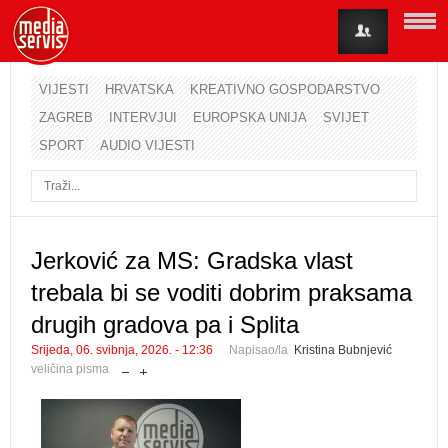
VIJESTI
HRVATSKA
KREATIVNO GOSPODARSTVO
ZAGREB
INTERVJUI
EUROPSKA UNIJA
SVIJET
Korisničko ime
SPORT
AUDIO VIJESTI
Lozinka
Zapamti me
Jerković za MS: Gradska vlast
trebala bi se voditi dobrim praksama
Zaboravili ste lozinku?
Zaboravili ste korisničko ime?
drugih gradova pa i Splita
Srijeda, 06. svibnja, 2026. - 12:36
Napisao/la
Kristina Bubnjević
veličina pisma