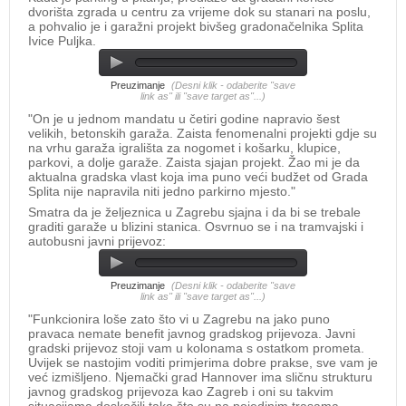
dvorišta zgrada u centru za vrijeme dok su stanari na poslu,
a pohvalio je i garažni projekt bivšeg gradonačelnika Splita
Ivice Puljka.
Preuzimanje
(Desni klik - odaberite "save
link as" ili "save target as"...)
"On je u jednom mandatu u četiri godine napravio šest
velikih, betonskih garaža. Zaista fenomenalni projekti gdje su
na vrhu garaža igrališta za nogomet i košarku, klupice,
parkovi, a dolje garaže. Zaista sjajan projekt. Žao mi je da
aktualna gradska vlast koja ima puno veći budžet od Grada
Splita nije napravila niti jedno parkirno mjesto."
Smatra da je željeznica u Zagrebu sjajna i da bi se trebale
graditi garaže u blizini stanica. Osvrnuo se i na tramvajski i
autobusni javni prijevoz:
Preuzimanje
(Desni klik - odaberite "save
link as" ili "save target as"...)
"Funkcionira loše zato što vi u Zagrebu na jako puno
pravaca nemate benefit javnog gradskog prijevoza. Javni
gradski prijevoz stoji vam u kolonama s ostatkom prometa.
Uvijek se nastojim voditi primjerima dobre prakse, sve vam je
već izmišljeno. Njemački grad Hannover ima sličnu strukturu
javnog gradskog prijevoza kao Zagreb i oni su takvim