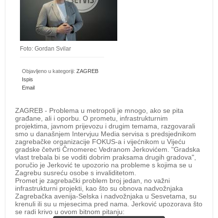
Foto: Gordan Svilar
Objavljeno u kategoriji:
ZAGREB
Ispis
Email
ZAGREB - Problema u metropoli je mnogo, ako se pita
građane, ali i oporbu. O prometu, infrastrukturnim
projektima, javnom prijevozu i drugim temama, razgovarali
smo u današnjem Intervjuu Media servisa s predsjednikom
zagrebačke organizacije FOKUS-a i vijećnikom u Vijeću
gradske četvrti Črnomerec Vedranom Jerkovićem. "Gradska
vlast trebala bi se voditi dobrim praksama drugih gradova",
poručio je Jerković te upozorio na probleme s kojima se u
Zagrebu susreću osobe s invaliditetom.
Promet je zagrebački problem broj jedan, no važni
infrastrukturni projekti, kao što su obnova nadvožnjaka
Zagrebačka avenija-Selska i nadvožnjaka u Sesvetama, su
krenuli ili su u mjesecima pred nama. Jerković upozorava što
se radi krivo u ovom bitnom pitanju: