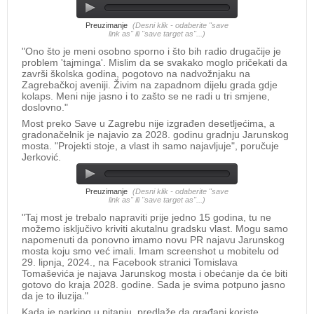
Preuzimanje
(Desni klik - odaberite "save
link as" ili "save target as"...)
"Ono što je meni osobno sporno i što bih radio drugačije je
problem 'tajminga'. Mislim da se svakako moglo pričekati da
završi školska godina, pogotovo na nadvožnjaku na
Zagrebačkoj aveniji. Živim na zapadnom dijelu grada gdje
kolaps. Meni nije jasno i to zašto se ne radi u tri smjene,
doslovno."
Most preko Save u Zagrebu nije izgrađen desetljećima, a
gradonačelnik je najavio za 2028. godinu gradnju Jarunskog
mosta. "Projekti stoje, a vlast ih samo najavljuje", poručuje
Jerković.
Preuzimanje
(Desni klik - odaberite "save
link as" ili "save target as"...)
"Taj most je trebalo napraviti prije jedno 15 godina, tu ne
možemo isključivo kriviti akutalnu gradsku vlast. Mogu samo
napomenuti da ponovno imamo novu PR najavu Jarunskog
mosta koju smo već imali. Imam screenshot u mobitelu od
29. lipnja, 2024., na Facebook stranici Tomislava
Tomaševića je najava Jarunskog mosta i obećanje da će biti
gotovo do kraja 2028. godine. Sada je svima potpuno jasno
da je to iluzija."
Kada je parking u pitanju, predlaže da građani koriste