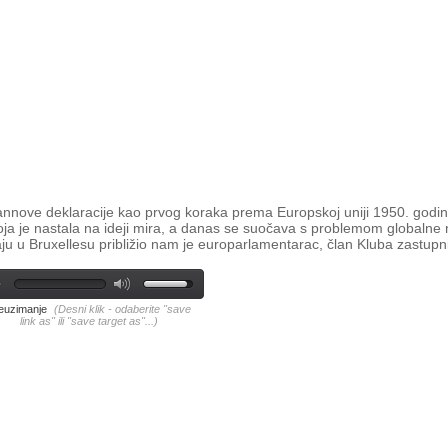
ve deklaracije kao prvog koraka prema Europskoj uniji 1950. godine
koja je nastala na ideji mira, a danas se suočava s problemom globalne 
aju u Bruxellesu približio nam je europarlamentarac, član Kluba zastup
euzimanje
(Desni klik - odaberite "save
link as" ili "save target as"...)