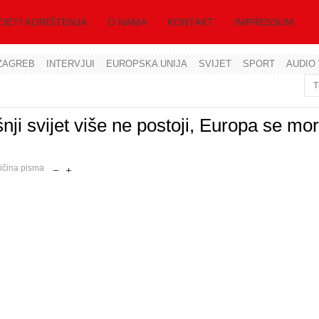
JETI KORIŠTENJA
O NAMA
KONTAKT
IMPRESSUM
ZAGREB
INTERVJUI
EUROPSKA UNIJA
SVIJET
SPORT
AUDIO 
Korisničko ime
Lozinka
i svijet više ne postoji, Europa se mor
Zapamti me
ličina pisma
Zaboravili ste lozinku?
Zaboravili ste korisničko ime?