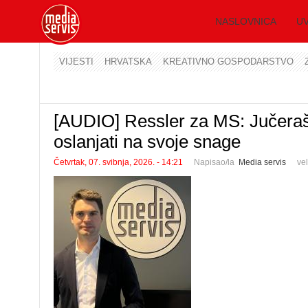
NASLOVNICA
UV
VIJESTI
HRVATSKA
KREATIVNO GOSPODARSTVO
[AUDIO] Ressler za MS: Jučerašnj
oslanjati na svoje snage
Četvrtak, 07. svibnja, 2026. - 14:21
Napisao/la
Media servis
ve