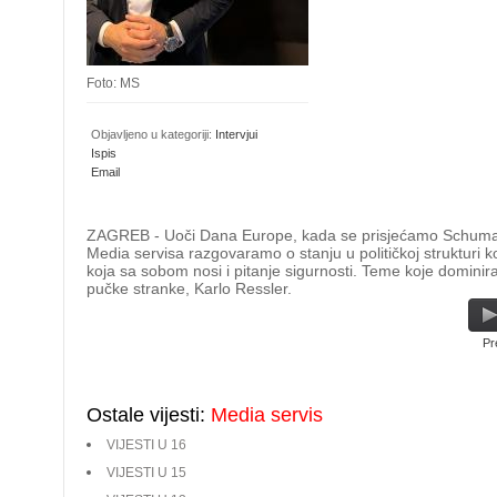
Foto: MS
Objavljeno u kategoriji:
Intervjui
Ispis
Email
ZAGREB - Uoči Dana Europe, kada se prisjećamo Schumanno
Media servisa razgovaramo o stanju u političkoj strukturi 
koja sa sobom nosi i pitanje sigurnosti. Teme koje dominir
pučke stranke, Karlo Ressler.
Pr
Ostale vijesti:
Media servis
VIJESTI U 16
VIJESTI U 15